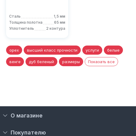
Сталь
1,5 мм
Толщина полотна
65 мм
Уплотнитель
2 контура
орех
высший класс прочности
услуги
белые
венге
дуб беленый
размеры
Показать все
О магазине
Покупателю