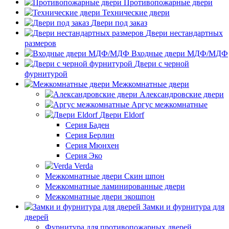
Противопожарные двери
Технические двери
Двери под заказ
Двери нестандартных
размеров
Входные двери МДФ/МДФ
Двери с черной
фурнитурой
Межкомнатные двери
Александровские двери
Аргус межкомнатные
Двери Eldorf
Серия Баден
Серия Берлин
Серия Мюнхен
Серия Эко
Verda
Межкомнатные двери Скин шпон
Межкомнатные ламинированные двери
Межкомнатные двери экошпон
Замки и фурнитура для
дверей
Фурнитура для противопожарных дверей