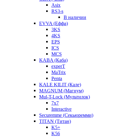
Asix
RS3-s
В наличии
EVVA (Еффа)
3KS
4KS
EPS
ICS
MCS
KABA (Каба)
experT
MaTrix
Penta
KALE KILIT (Кале)
MAGNUM (Магнум)
Mul-T-Lock (Мультилок)
7x7
Interactive
Securemme (Секьюремми)
TITAN (Титан)
K5+
K56