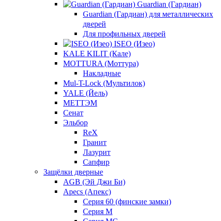
Guardian (Гардиан)
Guardian (Гардиан) для металлических
дверей
Для профильных дверей
ISEO (Изео)
KALE KILIT (Кале)
MOTTURA (Моттура)
Накладные
Mul-T-Lock (Мультилок)
YALE (Йель)
МЕТТЭМ
Сенат
Эльбор
ReX
Гранит
Лазурит
Сапфир
Защёлки дверные
AGB (Эй Джи Би)
Apecs (Апекс)
Серия 60 (финские замки)
Серия M