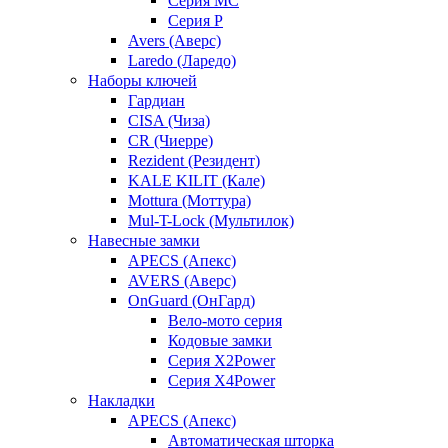
Серия MC
Серия P
Avers (Аверс)
Laredo (Ларедо)
Наборы ключей
Гардиан
CISA (Чиза)
CR (Чиерре)
Rezident (Резидент)
KALE KILIT (Кале)
Mottura (Моттура)
Mul-T-Lock (Мультилок)
Навесные замки
APECS (Апекс)
AVERS (Аверс)
OnGuard (ОнГард)
Вело-мото серия
Кодовые замки
Серия X2Power
Серия X4Power
Накладки
APECS (Апекс)
Автоматическая шторка