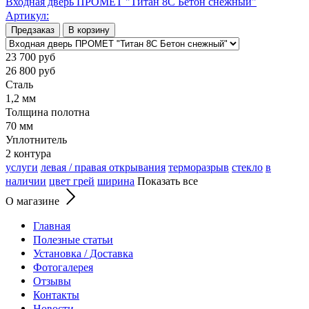
Входная дверь ПРОМЕТ "Титан 8С Бетон снежный"
Артикул:
Предзаказ
В корзину
23 700
руб
26 800
руб
Сталь
1,2 мм
Толщина полотна
70 мм
Уплотнитель
2 контура
услуги
левая / правая открывания
терморазрыв
стекло
в
наличии
цвет грей
ширина
Показать все
О магазине
Главная
Полезные статьи
Установка / Доставка
Фотогалерея
Отзывы
Контакты
Новости