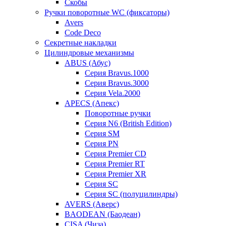
Скобы
Ручки поворотные WC (фиксаторы)
Avers
Code Deco
Секретные накладки
Цилиндровые механизмы
ABUS (Абус)
Серия Bravus.1000
Серия Bravus.3000
Серия Vela.2000
APECS (Апекс)
Поворотные ручки
Серия N6 (British Edition)
Серия SM
Серия PN
Серия Premier CD
Серия Premier RT
Серия Premier XR
Серия SC
Серия SC (полуцилиндры)
AVERS (Аверс)
BAODEAN (Баодеан)
CISA (Чиза)