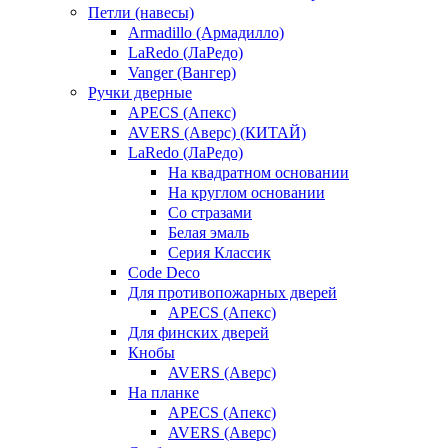
Петли (навесы)
Armadillo (Армадилло)
LaRedo (ЛаРедо)
Vanger (Вангер)
Ручки дверные
APECS (Апекс)
AVERS (Аверс) (КИТАЙ)
LaRedo (ЛаРедо)
На квадратном основании
На круглом основании
Со стразами
Белая эмаль
Серия Классик
Code Deco
Для противопожарных дверей
APECS (Апекс)
Для финских дверей
Кнобы
AVERS (Аверс)
На планке
APECS (Апекс)
AVERS (Аверс)