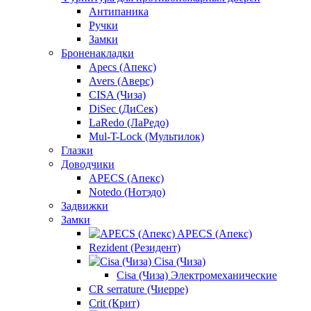
Антипаника
Ручки
Замки
Броненакладки
Apecs (Апекс)
Avers (Аверс)
CISA (Чиза)
DiSec (ДиСек)
LaRedo (ЛаРедо)
Mul-T-Lock (Мультилок)
Глазки
Доводчики
APECS (Апекс)
Notedo (Нотэдо)
Задвижки
Замки
APECS (Апекс)
Rezident (Резидент)
Cisa (Чиза)
Cisa (Чиза) Электромеханические
CR serrature (Чиерре)
Crit (Крит)