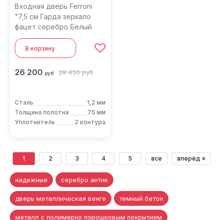
Входная дверь Ferroni
"7,5 см Гарда зеркало
фацет серебро Белый
ясень"
В корзину
26 200
29 450
руб
руб
Сталь
1,2 мм
Толщина полотна
75 мм
Уплотнитель
2 контура
1
2
3
4
5
все
вперёд »
надежные
серебро антик
дверь металлическая венге
темный бетон
металл с полимерно порошковым покрытием