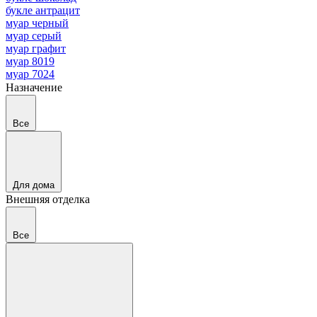
букле антрацит
муар черный
муар серый
муар графит
муар 8019
муар 7024
Назначение
Все
Для дома
Внешняя отделка
Все