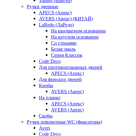
Vanger (Вангер)
Ручки дверные
APECS (Апекс)
AVERS (Аверс) (КИТАЙ)
LaRedo (ЛаРедо)
На квадратном основании
На круглом основании
Со стразами
Белая эмаль
Серия Классик
Code Deco
Для противопожарных дверей
APECS (Апекс)
Для финских дверей
Кнобы
AVERS (Аверс)
На планке
APECS (Апекс)
AVERS (Аверс)
Скобы
Ручки поворотные WC (фиксаторы)
Avers
Code Deco