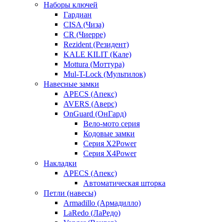
Наборы ключей
Гардиан
CISA (Чиза)
CR (Чиерре)
Rezident (Резидент)
KALE KILIT (Кале)
Mottura (Моттура)
Mul-T-Lock (Мультилок)
Навесные замки
APECS (Апекс)
AVERS (Аверс)
OnGuard (ОнГард)
Вело-мото серия
Кодовые замки
Серия X2Power
Серия X4Power
Накладки
APECS (Апекс)
Автоматическая шторка
Петли (навесы)
Armadillo (Армадилло)
LaRedo (ЛаРедо)