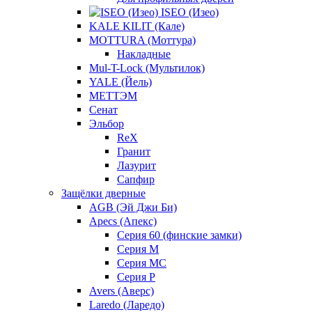
ISEO (Изео)
KALE KILIT (Кале)
MOTTURA (Моттура)
Накладные
Mul-T-Lock (Мультилок)
YALE (Йель)
МЕТТЭМ
Сенат
Эльбор
ReX
Гранит
Лазурит
Сапфир
Защёлки дверные
AGB (Эй Джи Би)
Apecs (Апекс)
Серия 60 (финские замки)
Серия M
Серия MC
Серия P
Avers (Аверс)
Laredo (Ларедо)