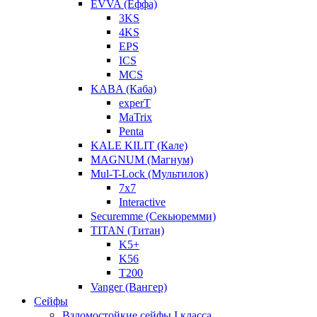
EVVA (Еффа)
3KS
4KS
EPS
ICS
MCS
KABA (Каба)
experT
MaTrix
Penta
KALE KILIT (Кале)
MAGNUM (Магнум)
Mul-T-Lock (Мультилок)
7x7
Interactive
Securemme (Секьюремми)
TITAN (Титан)
K5+
K56
T200
Vanger (Вангер)
Сейфы
Взломостойкие сейфы I класса