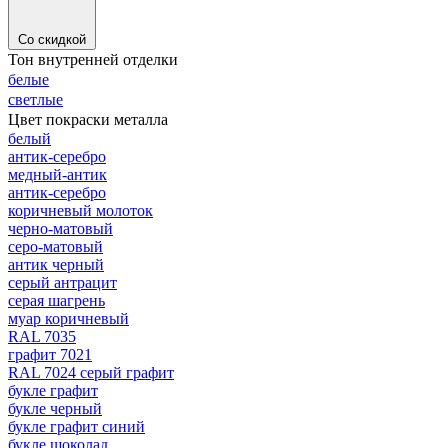
Со скидкой
Тон внутренней отделки
белые
светлые
Цвет покраски металла
белый
антик-серебро
медный-антик
антик-серебро
коричневый молоток
черно-матовый
серо-матовый
антик черный
серый антрацит
серая шагрень
муар коричневый
RAL 7035
графит 7021
RAL 7024 серый графит
букле графит
букле черный
букле графит синий
букле шоколад