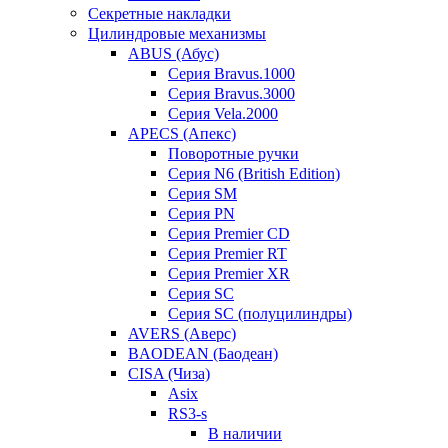
Секретные накладки
Цилиндровые механизмы
ABUS (Абус)
Серия Bravus.1000
Серия Bravus.3000
Серия Vela.2000
APECS (Апекс)
Поворотные ручки
Серия N6 (British Edition)
Серия SM
Серия PN
Серия Premier CD
Серия Premier RT
Серия Premier XR
Серия SC
Серия SC (полуцилиндры)
AVERS (Аверс)
BAODEAN (Баодеан)
CISA (Чиза)
Asix
RS3-s
В наличии