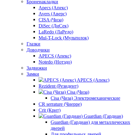
Броненакладки
Apecs (Апекс)
Avers (Аверс)
CISA (Чиза)
DiSec (ДиСек)
LaRedo (ЛаРедо)
Mul-T-Lock (Мультилок)
Глазки
Доводчики
APECS (Апекс)
Notedo (Нотэдо)
Задвижки
Замки
APECS (Апекс)
Rezident (Резидент)
Cisa (Чиза)
Cisa (Чиза) Электромеханические
CR serrature (Чиерре)
Crit (Крит)
Guardian (Гардиан)
Guardian (Гардиан) для металлических
дверей
Для профильных дверей