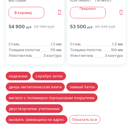
матовый
Континент "ТИЧИНО
ТЕРМО"
Предзаказ
В корзину
54 900
53 500
62 590
руб
69 540
руб
руб
руб
Сталь
1,5 мм
Сталь
1,5 мм
Толщина полотна
110 мм
Толщина полотна
100 мм
Уплотнитель
3 контура
Уплотнитель
3 контура
надежные
серебро антик
дверь металлическая венге
темный бетон
металл с полимерно порошковым покрытием
двустворчатые утепленные
вызвать замерщика на адрес
Показать все