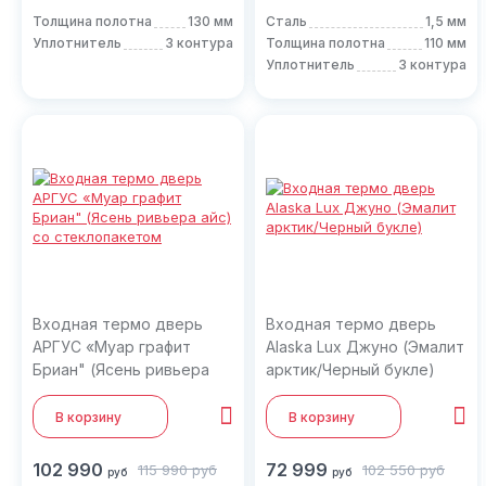
Толщина полотна
130 мм
Сталь
1,5 мм
Уплотнитель
3 контура
Толщина полотна
110 мм
Уплотнитель
3 контура
Входная термо дверь
Входная термо дверь
АРГУС «Муар графит
Alaska Lux Джуно (Эмалит
Бриан" (Ясень ривьера
арктик/Черный букле)
айс) со стеклопакетом
В корзину
В корзину
102 990
72 999
115 990
руб
102 550
руб
руб
руб