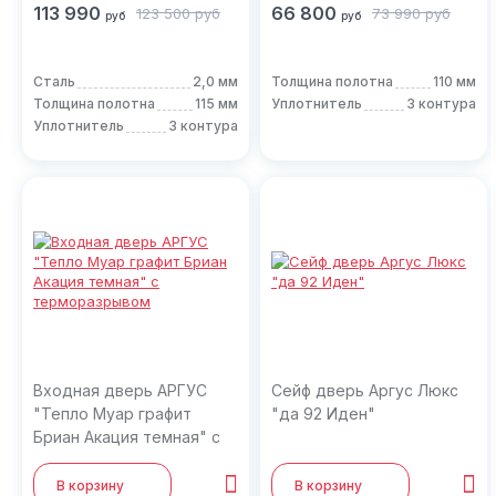
113 990
66 800
123 500
руб
73 990
руб
руб
руб
Сталь
2,0 мм
Толщина полотна
110 мм
Толщина полотна
115 мм
Уплотнитель
3 контура
Уплотнитель
3 контура
Входная дверь АРГУС
Сейф дверь Аргус Люкс
"Тепло Муар графит
"да 92 Иден"
Бриан Акация темная" с
терморазрывом
В корзину
В корзину