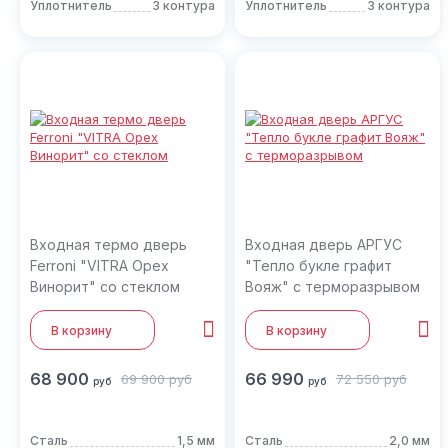
Уплотнитель
3 контура
Уплотнитель
3 контура
Входная термо дверь
Входная дверь АРГУС
Ferroni "VITRA Орех
"Тепло букле графит
Винорит" со стеклом
Вояж" с терморазрывом
В корзину
В корзину
68 900
66 990
69 900
руб
72 550
руб
руб
руб
Сталь
1,5 мм
Сталь
2,0 мм