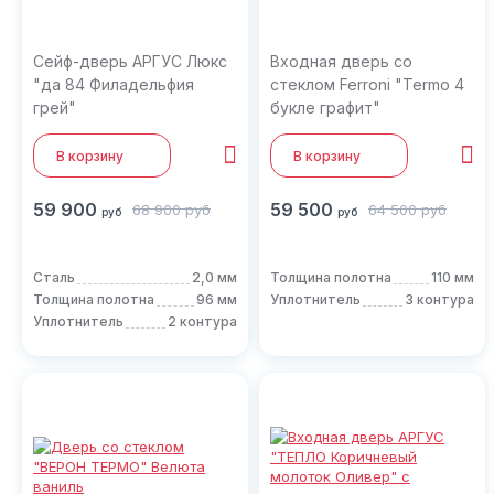
Сейф-дверь АРГУС Люкс
Входная дверь со
"да 84 Филадельфия
стеклом Ferroni "Termo 4
грей"
букле графит"
В корзину
В корзину
59 900
59 500
68 900
руб
64 500
руб
руб
руб
Сталь
2,0 мм
Толщина полотна
110 мм
Толщина полотна
96 мм
Уплотнитель
3 контура
Уплотнитель
2 контура