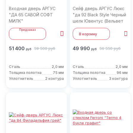
Входная дверь АРГУС
Сейф дверь АРГУС Люкс
"ДА 65 САВОЙ СОФТ
"да 92 Black Style Черный
МИЛК"
шелк Ювентус (Вельвет
белый горизонт, Черный
Предзаказ
лакобель)"
В корзину
51 400
49 990
59 500
руб
56 550
руб
руб
руб
Сталь
2,0 мм
Сталь
2,0 мм
Толщина полотна
75 мм
Толщина полотна
96 мм
Уплотнитель
2 контура
Уплотнитель
3 контура