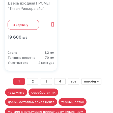
Дверь входная ПРОМЕТ
"Титан Ривьера айс"
В корзину
19 600
руб
Сталь
1,2 мм
Толщина полотна
70 мм
Уплотнитель
2 контура
1
2
3
4
все
вперёд »
надежные
серебро антик
дверь металлическая венге
темный бетон
металл с полимерно порошковым покрытием