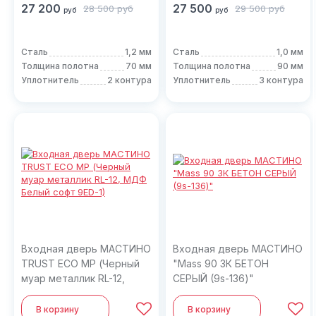
27 200
27 500
28 500
руб
29 500
руб
руб
руб
Сталь
1,2 мм
Сталь
1,0 мм
Толщина полотна
70 мм
Толщина полотна
90 мм
Уплотнитель
2 контура
Уплотнитель
3 контура
Входная дверь МАСТИНО
Входная дверь МАСТИНО
TRUST ECO MP (Черный
"Mass 90 3К БЕТОН
муар металлик RL-12,
СЕРЫЙ (9s-136)"
МДФ Белый софт 9ED-1)
В корзину
В корзину