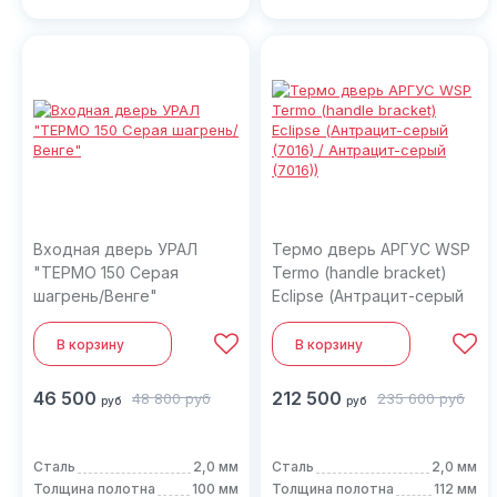
Входная дверь УРАЛ
Термо дверь АРГУС WSP
"ТЕРМО 150 Серая
Termo (handle bracket)
шагрень/Венге"
Eclipse (Антрацит-серый
(7016) / Антрацит-серый
(7016))
В корзину
В корзину
46 500
212 500
48 800
руб
235 600
руб
руб
руб
Сталь
2,0 мм
Сталь
2,0 мм
Толщина полотна
100 мм
Толщина полотна
112 мм