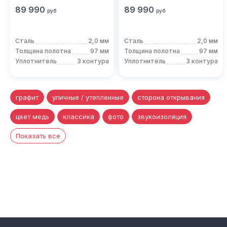
89 990
89 990
руб
руб
Сталь
2,0 мм
Сталь
2,0 мм
Толщина полотна
97 мм
Толщина полотна
97 мм
Уплотнитель
3 контура
Уплотнитель
3 контура
графит
уличные / утепленные
сторона открывания
цвет медь
классика
фото
звукоизоляция
Показать все