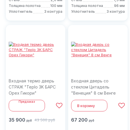
Толщина полотна
100 мм
Толщина полотна
96 мм
Уплотнитель
3 контура
Уплотнитель
3 контура
Входная термо дверь
Входная дверь со
СТРАЖ "Teplo 3K БАРС
стеклом Цитадель
Орех Гикори"
"Венеция" 8 см Венге
Предзаказ
В корзину
35 900
67 200
43 500
руб
руб
руб