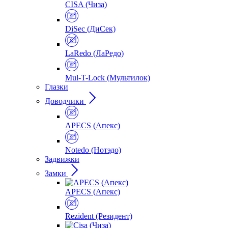
CISA (Чиза)
DiSec (ДиСек)
LaRedo (ЛаРедо)
Mul-T-Lock (Мультилок)
Глазки
Доводчики
APECS (Апекс)
Notedo (Нотэдо)
Задвижки
Замки
APECS (Апекс)
Rezident (Резидент)