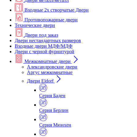
Двери металл/металл
Входные 2х створчатые Двери
Противопожарные двери
Технические двери
Двери под заказ
Двери нестандартных размеров
Входные двери МДФ/МДФ
Двери с черной фурнитурой
Межкомнатные двери
Александровские двери
Аргус межкомнатные
Двери Eldorf
Серия Баден
Серия Берлин
Серия Мюнхен