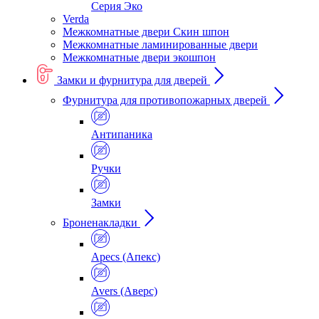
Серия Эко
Verda
Межкомнатные двери Скин шпон
Межкомнатные ламинированные двери
Межкомнатные двери экошпон
Замки и фурнитура для дверей
Фурнитура для противопожарных дверей
Антипаника
Ручки
Замки
Броненакладки
Apecs (Апекс)
Avers (Аверс)