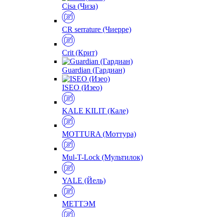
Cisa (Чиза)
CR serrature (Чиерре)
Crit (Крит)
Guardian (Гардиан)
ISEO (Изео)
KALE KILIT (Кале)
MOTTURA (Моттура)
Mul-T-Lock (Мультилок)
YALE (Йель)
МЕТТЭМ