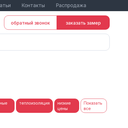
атьи
Контакты
Распродажа
обратный звонок
заказать замер
ные
теплоизоляция
низкие
Показать
цены
все