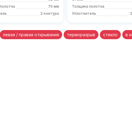
полотна
70 мм
Толщина полотна
тель
2 контура
Уплотнитель
2
левая / правая открывания
терморазрыв
стекло
в 