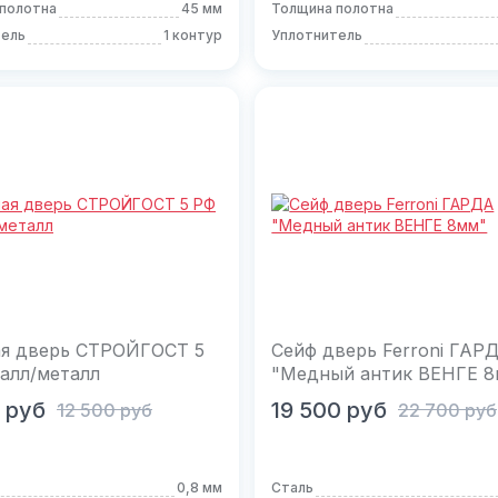
полотна
45 мм
Толщина полотна
тель
1 контур
Уплотнитель
я дверь СТРОЙГОСТ 5
Сейф дверь Ferroni ГАР
алл/металл
"Медный антик ВЕНГЕ 
орзину
В корзину
руб
19 500
руб
12 500
руб
22 700
руб
0,8 мм
Сталь