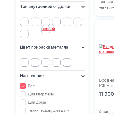
Толщина 
Тон внутренней отделки
Уплотни
черный
Цвет покраски металла
Назначение
Входна
РФ мет
Все
В к
11 900
Для квартиры
Для дома
Техническая, для дачи
Сталь