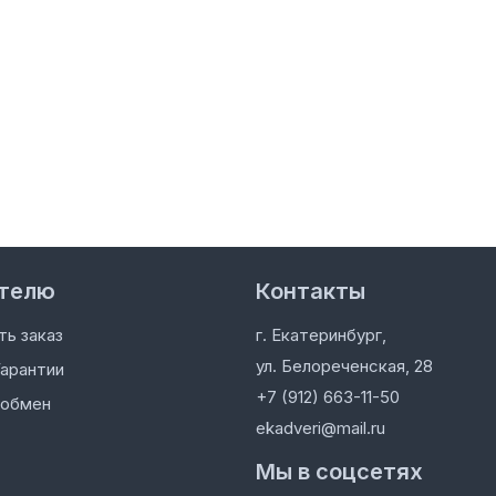
телю
Контакты
ть заказ
г. Екатеринбург,
ул. Белореченская, 28
Гарантии
+7 (912) 663-11-50
 обмен
ekadveri@mail.ru
Мы в соцсетях