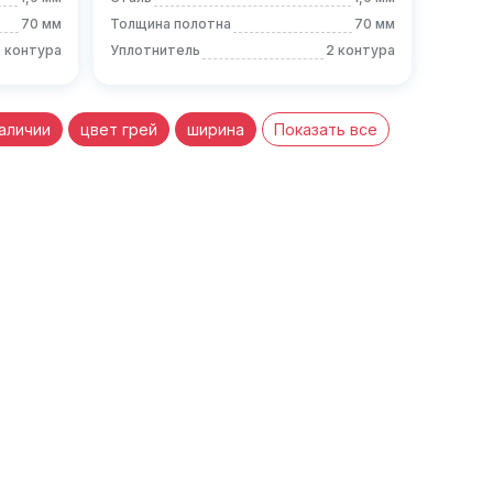
70 мм
Толщина полотна
70 мм
 контура
Уплотнитель
2 контура
наличии
цвет грей
ширина
Показать все