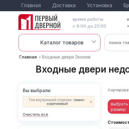
Главная
Доставка
Установка
Б
время работы
с 9:00 до 22:00
+
Каталог товаров
Главная
Входные двери Эконом
Входные двери нед
Вы выбрали:
Сортироват
Тон внутренней отделки:
темно-
коричневый
выбрать
размер
Очистить все
Стоимос