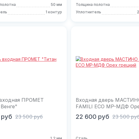
полотна
50 мм
Толщина полотна
тель
1 контур
Уплотнитель
2
 входная ПРОМЕТ
Входная дверь МАСТИН
 Венге"
FAMILI ECO MP-МДФ Ор
грецкий
орзину
В корзину
руб
22 600
руб
23 500
руб
23 500
ру
1,2 мм
Сталь