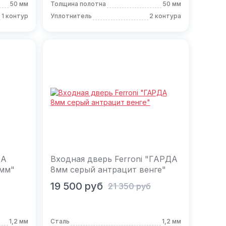
50 мм
Толщина полотна
50 мм
1 контур
Уплотнитель
2 контура
ДА
Входная дверь Ferroni "ГАРДА
8мм"
8мм серый антрацит венге"
В корзину
19 500
руб
21 350
руб
1,2 мм
Сталь
1,2 мм