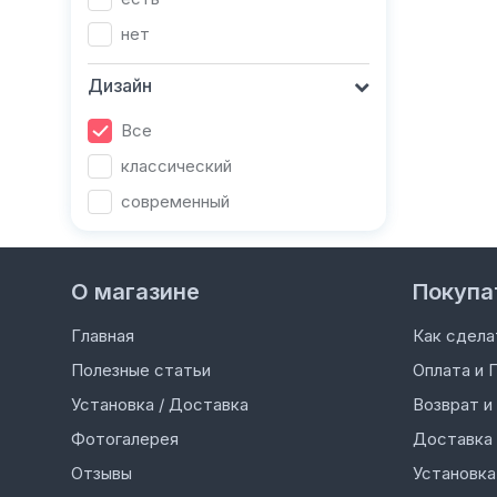
нет
Дизайн
Все
классический
современный
О магазине
Покупа
Главная
Как сдела
Полезные статьи
Оплата и 
Установка / Доставка
Возврат и
Фотогалерея
Доставка
Отзывы
Установка