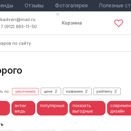
ренды
Отзывы
Фотогалерея
Полезные ст
0
ekadveri@mail.ru
Корзина
7 (912) 663-11-50
орого
ь по:
умолчанию
цене
названию
рейтингу
антик
популярные
показать
современ
медь
выгодные
дизайн
ть