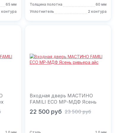
65 мм
Толщина полотна
60 мм
 контура
Уплотнитель
2 контура
О
Входная дверь МАСТИНО
ех
FAMILI ECO МР-МДФ Ясень
ривьера айс
В корзину
22 500
руб
б
23 500
руб
1,0 мм
Сталь
1,0 мм