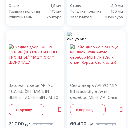
Сталь
1,5 мм
Сталь
2,0 мм
Толщина полотна
115 мм
Толщина полотна
105 мм
Уплотнитель
3 контура
Уплотнитель
3 контура
Входная дверь АРГУС
Сейф дверь АРГУС "ДА
"ДА-86 (2П) МИЛЛИ
84 Black Style Антик
ВЕНГЕ ТИСНЕНЫЙ / МДФ
серебро МЕНГИР (Силк
СКИФ ШОКОЛАД"
флай, Корса, Силк флай)
В корзину
В корзину
71 000
69 400
77 990
руб
88 850
руб
руб
руб