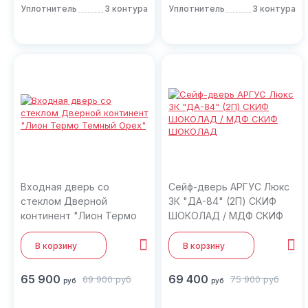
Уплотнитель
3 контура
Уплотнитель
3 контура
Входная дверь со
Сейф-дверь АРГУС Люкс
стеклом Дверной
3К "ДА-84" (2П) СКИФ
континент "Лион Термо
ШОКОЛАД / МДФ СКИФ
Темный Орех"
ШОКОЛАД
В корзину
В корзину
65 900
69 400
69 900
руб
75 900
руб
руб
руб