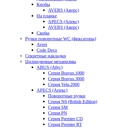
Кнобы
AVERS (Аверс)
На планке
APECS (Апекс)
AVERS (Аверс)
Скобы
Ручки поворотные WC (фиксаторы)
Avers
Code Deco
Секретные накладки
Цилиндровые механизмы
ABUS (Абус)
Серия Bravus.1000
Серия Bravus.3000
Серия Vela.2000
APECS (Апекс)
Поворотные ручки
Серия N6 (British Edition)
Серия SM
Серия PN
Серия Premier CD
Серия Premier RT