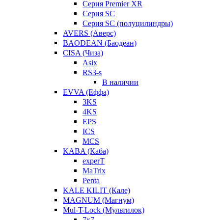
Серия Premier XR
Серия SC
Серия SC (полуцилиндры)
AVERS (Аверс)
BAODEAN (Баодеан)
CISA (Чиза)
Asix
RS3-s
В наличии
EVVA (Еффа)
3KS
4KS
EPS
ICS
MCS
KABA (Каба)
experT
MaTrix
Penta
KALE KILIT (Кале)
MAGNUM (Магнум)
Mul-T-Lock (Мультилок)
7x7