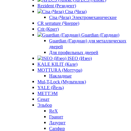
Rezident (Резидент)
Cisa (Чиза)
Cisa (Чиза) Электромеханические
CR serrature (Чиерре)
Crit (Крит)
Guardian (Гардиан)
Guardian (Гардиан) для металлических
дверей
Для профильных дверей
ISEO (Изео)
KALE KILIT (Кале)
MOTTURA (Моттура)
Накладные
Mul-T-Lock (Мультилок)
YALE (Йель)
МЕТТЭМ
Сенат
Эльбор
ReX
Гранит
Лазурит
Сапфир