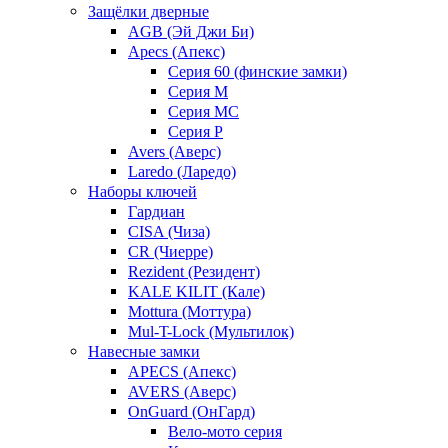
Защёлки дверные
AGB (Эй Джи Би)
Apecs (Апекс)
Серия 60 (финские замки)
Серия M
Серия MC
Серия P
Avers (Аверс)
Laredo (Ларедо)
Наборы ключей
Гардиан
CISA (Чиза)
CR (Чиерре)
Rezident (Резидент)
KALE KILIT (Кале)
Mottura (Моттура)
Mul-T-Lock (Мультилок)
Навесные замки
APECS (Апекс)
AVERS (Аверс)
OnGuard (ОнГард)
Вело-мото серия