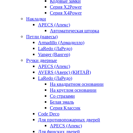
Кодовые замки
Серия X2Power
Серия X4Power
Накладки
APECS (Апекс)
Автоматическая шторка
Петли (навесы)
Armadillo (Армадилло)
LaRedo (ЛаРедо)
Vanger (Вангер)
Ручки дверные
APECS (Апекс)
AVERS (Аверс) (КИТАЙ)
LaRedo (ЛаРедо)
На квадратном основании
На круглом основании
Со стразами
Белая эмаль
Серия Классик
Code Deco
Для противопожарных дверей
APECS (Апекс)
Для финских дверей