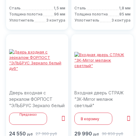
Сталь
1,5 мм
Сталь
1,8 мм
Толщина полотна
96 мм
Толщина полотна
85 мм
Уплотнитель
3 контура
Уплотнитель
3 контура
Дверь входная с
Входная дверь СТРАЖ
зеркалом ФОРПОСТ
"3К-Mirror меланж
"ЭЛЬБРУС Зеркало белый
светлый"
дуб"
Предзаказ
В корзину
24 550
29 990
27 360
руб
36 850
руб
руб
руб