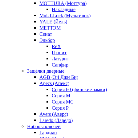
MOTTURA (Моттура)
Накладные
Mul-T-Lock (Мультилок)
YALE (Йель)
МЕТТЭМ
Сенат
Эльбор
ReX
Гранит
Лазурит
Сапфир
Защёлки дверные
AGB (Эй Джи Би)
Apecs (Апекс)
Серия 60 (финские замки)
Серия M
Серия MC
Серия P
Avers (Аверс)
Laredo (Ларедо)
Наборы ключей
Гардиан