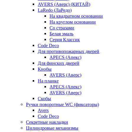
AVERS (Аверс) (КИТАЙ)
LaRedo (ЛаРедо)
На квадратном основании
На круглом основании
Со стразами
Белая эмаль
Серия Классик
Code Deco
Для противопожарных дверей
APECS (Апекс)
Для финских дверей
Кнобы
AVERS (Аверс)
На планке
APECS (Апекс)
AVERS (Аверс)
Скобы
Ручки поворотные WC (фиксаторы)
Avers
Code Deco
Секретные накладки
Цилиндровые механизмы