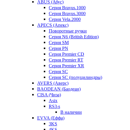
ABUS (Абус)
Серия Bravus.1000
Серия Bravus.3000
Серия Vela.2000
APECS (Апекс)
Поворотные ручки
Серия N6 (British Edition)
Серия SM
Серия PN
Серия Premier CD
Серия Premier RT
Серия Premier XR
Серия SC
Серия SC (полуцилиндры)
AVERS (Аверс)
BAODEAN (Баодеан)
CISA (Чиза)
Asix
RS3-s
В наличии
EVVA (Еффа)
3KS
4KS