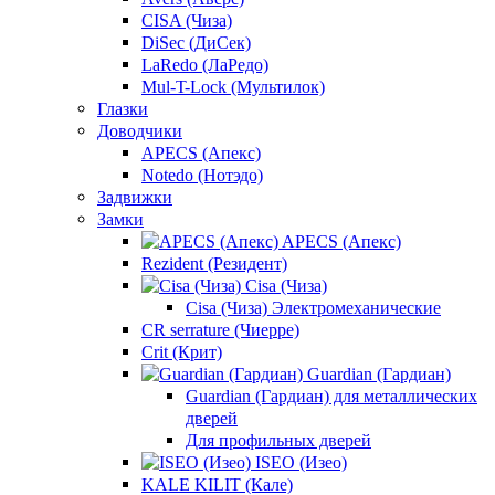
CISA (Чиза)
DiSec (ДиСек)
LaRedo (ЛаРедо)
Mul-T-Lock (Мультилок)
Глазки
Доводчики
APECS (Апекс)
Notedo (Нотэдо)
Задвижки
Замки
APECS (Апекс)
Rezident (Резидент)
Cisa (Чиза)
Cisa (Чиза) Электромеханические
CR serrature (Чиерре)
Crit (Крит)
Guardian (Гардиан)
Guardian (Гардиан) для металлических
дверей
Для профильных дверей
ISEO (Изео)
KALE KILIT (Кале)