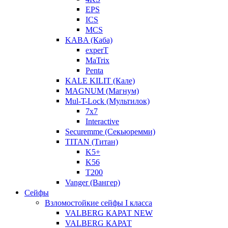
EPS
ICS
MCS
KABA (Каба)
experT
MaTrix
Penta
KALE KILIT (Кале)
MAGNUM (Магнум)
Mul-T-Lock (Мультилок)
7x7
Interactive
Securemme (Секьюремми)
TITAN (Титан)
K5+
K56
T200
Vanger (Вангер)
Сейфы
Взломостойкие сейфы I класса
VALBERG КАРАТ NEW
VALBERG КАРАТ