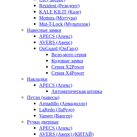
Rezident (Резидент)
KALE KILIT (Кале)
Mottura (Моттура)
Mul-T-Lock (Мультилок)
Навесные замки
APECS (Апекс)
AVERS (Аверс)
OnGuard (ОнГард)
Вело-мото серия
Кодовые замки
Серия X2Power
Серия X4Power
Накладки
APECS (Апекс)
Автоматическая шторка
Петли (навесы)
Armadillo (Армадилло)
LaRedo (ЛаРедо)
Vanger (Вангер)
Ручки дверные
APECS (Апекс)
AVERS (Аверс) (КИТАЙ)