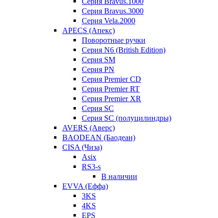
Серия Bravus.1000
Серия Bravus.3000
Серия Vela.2000
APECS (Апекс)
Поворотные ручки
Серия N6 (British Edition)
Серия SM
Серия PN
Серия Premier CD
Серия Premier RT
Серия Premier XR
Серия SC
Серия SC (полуцилиндры)
AVERS (Аверс)
BAODEAN (Баодеан)
CISA (Чиза)
Asix
RS3-s
В наличии
EVVA (Еффа)
3KS
4KS
EPS