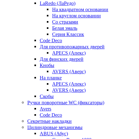
LaRedo (ЛаРедо)
На квадратном основании
На круглом основании
Со стразами
Белая эмаль
Серия Классик
Code Deco
Для противопожарных дверей
APECS (Апекс)
Для финских дверей
Кнобы
AVERS (Аверс)
На планке
APECS (Апекс)
AVERS (Аверс)
Скобы
Ручки поворотные WC (фиксаторы)
Avers
Code Deco
Секретные накладки
Цилиндровые механизмы
ABUS (Абус)