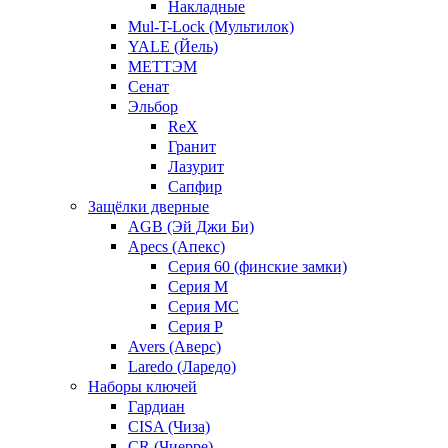
Накладные
Mul-T-Lock (Мультилок)
YALE (Йель)
МЕТТЭМ
Сенат
Эльбор
ReX
Гранит
Лазурит
Сапфир
Защёлки дверные
AGB (Эй Джи Би)
Apecs (Апекс)
Серия 60 (финские замки)
Серия M
Серия MC
Серия P
Avers (Аверс)
Laredo (Ларедо)
Наборы ключей
Гардиан
CISA (Чиза)
CR (Чиерре)