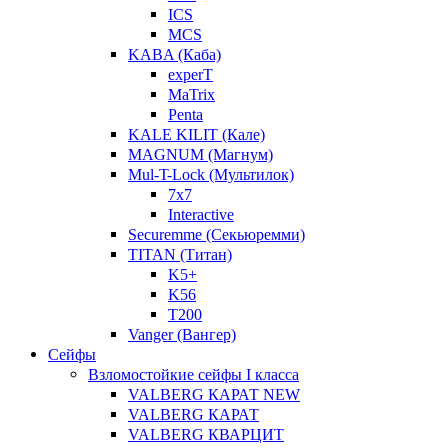
ICS
MCS
KABA (Каба)
experT
MaTrix
Penta
KALE KILIT (Кале)
MAGNUM (Магнум)
Mul-T-Lock (Мультилок)
7x7
Interactive
Securemme (Секьюремми)
TITAN (Титан)
K5+
K56
T200
Vanger (Вангер)
Сейфы
Взломостойкие сейфы I класса
VALBERG КАРАТ NEW
VALBERG КАРАТ
VALBERG КВАРЦИТ