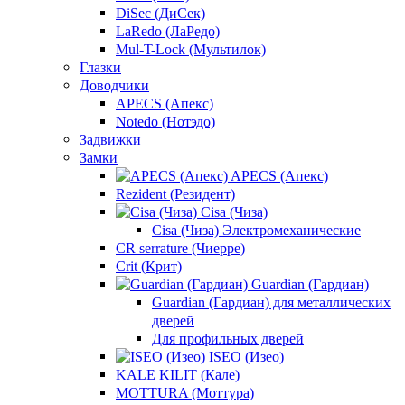
DiSec (ДиСек)
LaRedo (ЛаРедо)
Mul-T-Lock (Мультилок)
Глазки
Доводчики
APECS (Апекс)
Notedo (Нотэдо)
Задвижки
Замки
APECS (Апекс)
Rezident (Резидент)
Cisa (Чиза)
Cisa (Чиза) Электромеханические
CR serrature (Чиерре)
Crit (Крит)
Guardian (Гардиан)
Guardian (Гардиан) для металлических
дверей
Для профильных дверей
ISEO (Изео)
KALE KILIT (Кале)
MOTTURA (Моттура)