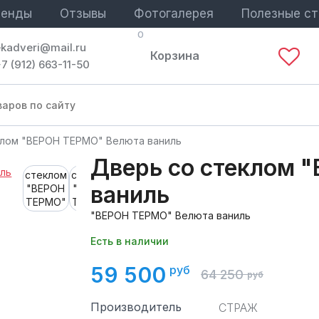
ренды
Отзывы
Фотогалерея
Полезные ст
0
ekadveri@mail.ru
Корзина
7 (912) 663-11-50
клом "ВЕРОН ТЕРМО" Велюта ваниль
Дверь со стеклом 
ваниль
"ВЕРОН ТЕРМО" Велюта ваниль
Есть в наличии
59 500
руб
64 250
руб
Производитель
СТРАЖ