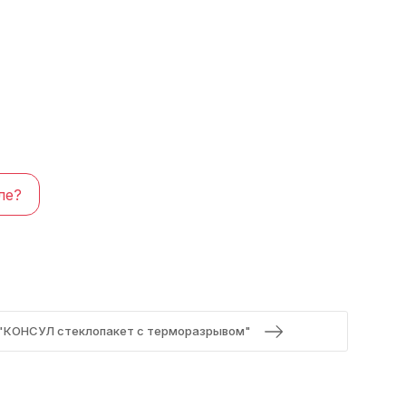
(
0
)
ле?
 "КОНСУЛ стеклопакет с терморазрывом"