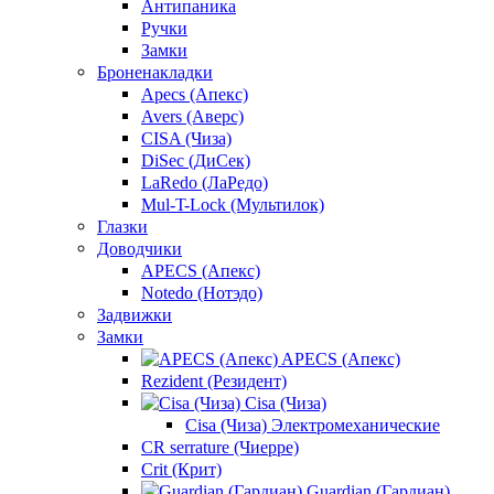
Антипаника
Ручки
Замки
Броненакладки
Apecs (Апекс)
Avers (Аверс)
CISA (Чиза)
DiSec (ДиСек)
LaRedo (ЛаРедо)
Mul-T-Lock (Мультилок)
Глазки
Доводчики
APECS (Апекс)
Notedo (Нотэдо)
Задвижки
Замки
APECS (Апекс)
Rezident (Резидент)
Cisa (Чиза)
Cisa (Чиза) Электромеханические
CR serrature (Чиерре)
Crit (Крит)
Guardian (Гардиан)