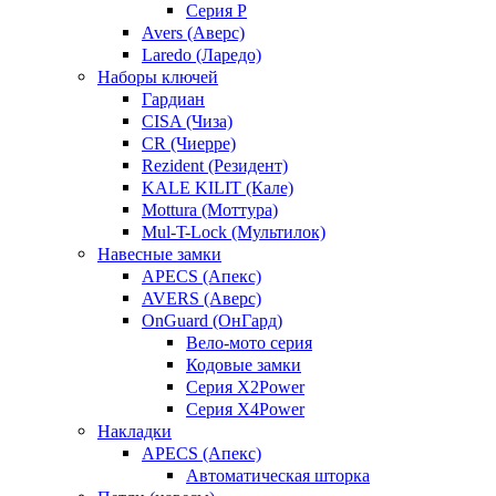
Серия P
Avers (Аверс)
Laredo (Ларедо)
Наборы ключей
Гардиан
CISA (Чиза)
CR (Чиерре)
Rezident (Резидент)
KALE KILIT (Кале)
Mottura (Моттура)
Mul-T-Lock (Мультилок)
Навесные замки
APECS (Апекс)
AVERS (Аверс)
OnGuard (ОнГард)
Вело-мото серия
Кодовые замки
Серия X2Power
Серия X4Power
Накладки
APECS (Апекс)
Автоматическая шторка