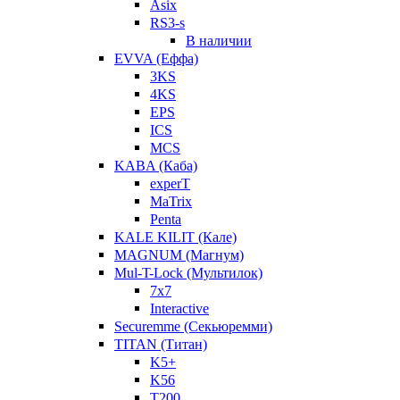
Asix
RS3-s
В наличии
EVVA (Еффа)
3KS
4KS
EPS
ICS
MCS
KABA (Каба)
experT
MaTrix
Penta
KALE KILIT (Кале)
MAGNUM (Магнум)
Mul-T-Lock (Мультилок)
7x7
Interactive
Securemme (Секьюремми)
TITAN (Титан)
K5+
K56
T200