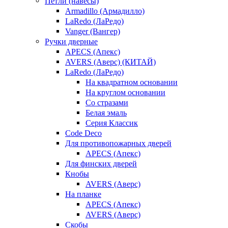
Петли (навесы)
Armadillo (Армадилло)
LaRedo (ЛаРедо)
Vanger (Вангер)
Ручки дверные
APECS (Апекс)
AVERS (Аверс) (КИТАЙ)
LaRedo (ЛаРедо)
На квадратном основании
На круглом основании
Со стразами
Белая эмаль
Серия Классик
Code Deco
Для противопожарных дверей
APECS (Апекс)
Для финских дверей
Кнобы
AVERS (Аверс)
На планке
APECS (Апекс)
AVERS (Аверс)
Скобы