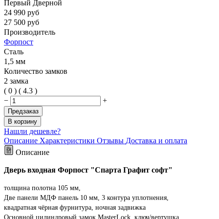
Первый Дверной
24 990
руб
27 500
руб
Производитель
Форпост
Сталь
1,5 мм
Количество замков
2 замка
(
0
)
(
4.3
)
−
+
Предзаказ
В корзину
Нашли дешевле?
Описание
Характеристики
Отзывы
Доставка и оплата
Описание
Дверь входная Форпост "Спарта Графит софт"
толщина полотна 105 мм,
Две панели МДФ панель 10 мм, 3 контура уплотнения,
квадратная чёрная фурнитура, ночная задвижка
Основной цилиндровый замок MasterLock, ключ/вертушка