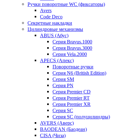
Ручки поворотные WC (фиксаторы)
Avers
Code Deco
Секретные накладки
Цилиндровые механизмы
ABUS (Абус)
Серия Bravus.1000
Серия Bravus.3000
Серия Vela.2000
APECS (Апекс)
Поворотные ручки
Серия N6 (British Edition)
Серия SM
Серия PN
Серия Premier CD
Серия Premier RT
Серия Premier XR
Серия SC
Серия SC (полуцилиндры)
AVERS (Аверс)
BAODEAN (Баодеан)
CISA (Чиза)