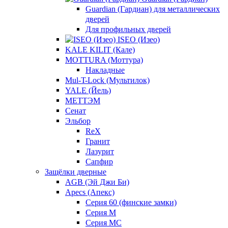
Guardian (Гардиан) для металлических
дверей
Для профильных дверей
ISEO (Изео)
KALE KILIT (Кале)
MOTTURA (Моттура)
Накладные
Mul-T-Lock (Мультилок)
YALE (Йель)
МЕТТЭМ
Сенат
Эльбор
ReX
Гранит
Лазурит
Сапфир
Защёлки дверные
AGB (Эй Джи Би)
Apecs (Апекс)
Серия 60 (финские замки)
Серия M
Серия MC