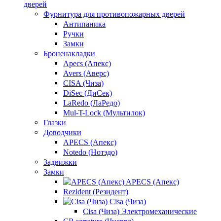
дверей
Фурнитура для противопожарных дверей
Антипаника
Ручки
Замки
Броненакладки
Apecs (Апекс)
Avers (Аверс)
CISA (Чиза)
DiSec (ДиСек)
LaRedo (ЛаРедо)
Mul-T-Lock (Мультилок)
Глазки
Доводчики
APECS (Апекс)
Notedo (Нотэдо)
Задвижки
Замки
APECS (Апекс)
Rezident (Резидент)
Cisa (Чиза)
Cisa (Чиза) Электромеханические