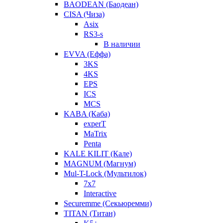
BAODEAN (Баодеан)
CISA (Чиза)
Asix
RS3-s
В наличии
EVVA (Еффа)
3KS
4KS
EPS
ICS
MCS
KABA (Каба)
experT
MaTrix
Penta
KALE KILIT (Кале)
MAGNUM (Магнум)
Mul-T-Lock (Мультилок)
7x7
Interactive
Securemme (Секьюремми)
TITAN (Титан)