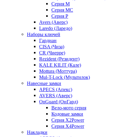
Серия M
Серия MC
Серия P
Avers (Аверс)
Laredo (Ларедо)
Наборы ключей
Гардиан
CISA (Чиза)
CR (Чиерре)
Rezident (Резидент)
KALE KILIT (Кале)
Mottura (Моттура)
Mul-T-Lock (Мультилок)
Навесные замки
APECS (Апекс)
AVERS (Аверс)
OnGuard (ОнГард)
Вело-мото серия
Кодовые замки
Серия X2Power
Серия X4Power
Накладки