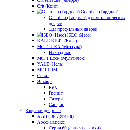
CR serrature (Чиерре)
Crit (Крит)
Guardian (Гардиан)
Guardian (Гардиан) для металлических
дверей
Для профильных дверей
ISEO (Изео)
KALE KILIT (Кале)
MOTTURA (Моттура)
Накладные
Mul-T-Lock (Мультилок)
YALE (Йель)
МЕТТЭМ
Сенат
Эльбор
ReX
Гранит
Лазурит
Сапфир
Защёлки дверные
AGB (Эй Джи Би)
Apecs (Апекс)
Серия 60 (финские замки)