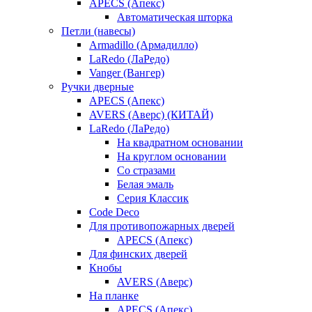
APECS (Апекс)
Автоматическая шторка
Петли (навесы)
Armadillo (Армадилло)
LaRedo (ЛаРедо)
Vanger (Вангер)
Ручки дверные
APECS (Апекс)
AVERS (Аверс) (КИТАЙ)
LaRedo (ЛаРедо)
На квадратном основании
На круглом основании
Со стразами
Белая эмаль
Серия Классик
Code Deco
Для противопожарных дверей
APECS (Апекс)
Для финских дверей
Кнобы
AVERS (Аверс)
На планке
APECS (Апекс)