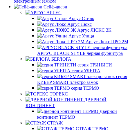
электронным замком
Сейф-двери
АРГУС
Аргус Стиль
Аргус Люкс
Аргус ЛЮКС 3К
Аргус Улица
Аргус Люкс ПРО 2М
АРГУС BLACK STYLE черная фурнитура
БЕРЛОГА
серия ТРИНИТИ
серия УЛЬТРА
серия
КИБЕР SMART электро замок
серия ТЕРМО
ТОРЕКС
ДВЕРНОЙ
КОНТИНЕНТ
Дверной
континент ТЕРМО
СТРАЖ
СТРАЖ ТЕРМО