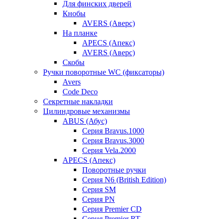
Для финских дверей
Кнобы
AVERS (Аверс)
На планке
APECS (Апекс)
AVERS (Аверс)
Скобы
Ручки поворотные WC (фиксаторы)
Avers
Code Deco
Секретные накладки
Цилиндровые механизмы
ABUS (Абус)
Серия Bravus.1000
Серия Bravus.3000
Серия Vela.2000
APECS (Апекс)
Поворотные ручки
Серия N6 (British Edition)
Серия SM
Серия PN
Серия Premier CD
Серия Premier RT