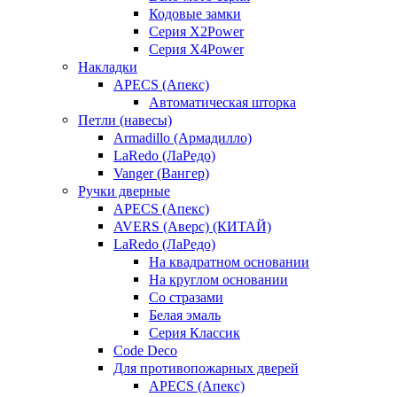
Кодовые замки
Серия X2Power
Серия X4Power
Накладки
APECS (Апекс)
Автоматическая шторка
Петли (навесы)
Armadillo (Армадилло)
LaRedo (ЛаРедо)
Vanger (Вангер)
Ручки дверные
APECS (Апекс)
AVERS (Аверс) (КИТАЙ)
LaRedo (ЛаРедо)
На квадратном основании
На круглом основании
Со стразами
Белая эмаль
Серия Классик
Code Deco
Для противопожарных дверей
APECS (Апекс)