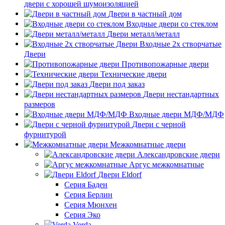
двери с хорошей шумоизоляцией
Двери в частный дом
Входные двери со стеклом
Двери металл/металл
Входные 2х створчатые
Двери
Противопожарные двери
Технические двери
Двери под заказ
Двери нестандартных
размеров
Входные двери МДФ/МДФ
Двери с черной
фурнитурой
Межкомнатные двери
Александровские двери
Аргус межкомнатные
Двери Eldorf
Серия Баден
Серия Берлин
Серия Мюнхен
Серия Эко
Verda