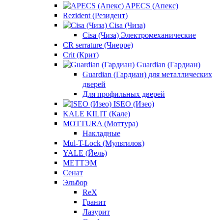
APECS (Апекс)
Rezident (Резидент)
Cisa (Чиза)
Cisa (Чиза) Электромеханические
CR serrature (Чиерре)
Crit (Крит)
Guardian (Гардиан)
Guardian (Гардиан) для металлических
дверей
Для профильных дверей
ISEO (Изео)
KALE KILIT (Кале)
MOTTURA (Моттура)
Накладные
Mul-T-Lock (Мультилок)
YALE (Йель)
МЕТТЭМ
Сенат
Эльбор
ReX
Гранит
Лазурит