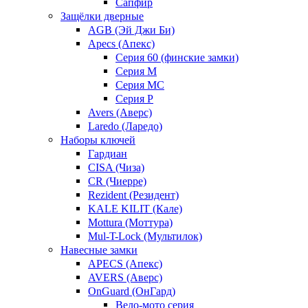
Сапфир
Защёлки дверные
AGB (Эй Джи Би)
Apecs (Апекс)
Серия 60 (финские замки)
Серия M
Серия MC
Серия P
Avers (Аверс)
Laredo (Ларедо)
Наборы ключей
Гардиан
CISA (Чиза)
CR (Чиерре)
Rezident (Резидент)
KALE KILIT (Кале)
Mottura (Моттура)
Mul-T-Lock (Мультилок)
Навесные замки
APECS (Апекс)
AVERS (Аверс)
OnGuard (ОнГард)
Вело-мото серия