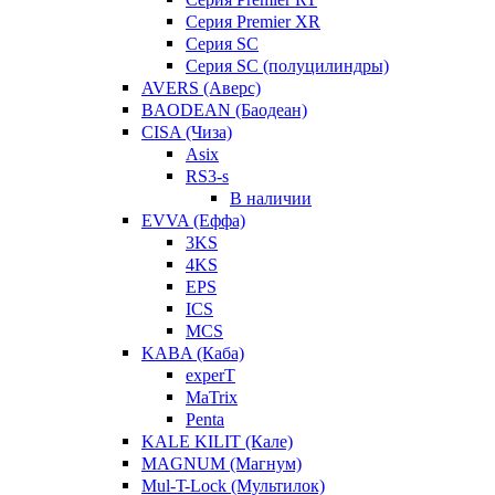
Серия Premier XR
Серия SC
Серия SC (полуцилиндры)
AVERS (Аверс)
BAODEAN (Баодеан)
CISA (Чиза)
Asix
RS3-s
В наличии
EVVA (Еффа)
3KS
4KS
EPS
ICS
MCS
KABA (Каба)
experT
MaTrix
Penta
KALE KILIT (Кале)
MAGNUM (Магнум)
Mul-T-Lock (Мультилок)