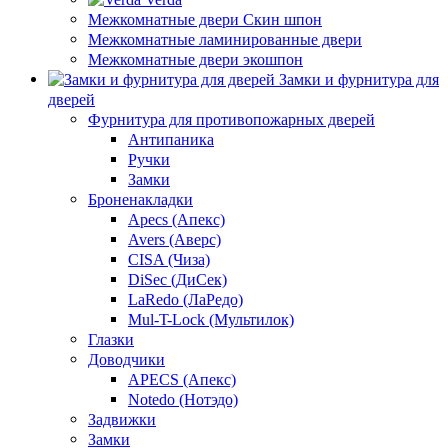
Межкомнатные двери Скин шпон
Межкомнатные ламинированные двери
Межкомнатные двери экошпон
Замки и фурнитура для
дверей
Фурнитура для противопожарных дверей
Антипаника
Ручки
Замки
Броненакладки
Apecs (Апекс)
Avers (Аверс)
CISA (Чиза)
DiSec (ДиСек)
LaRedo (ЛаРедо)
Mul-T-Lock (Мультилок)
Глазки
Доводчики
APECS (Апекс)
Notedo (Нотэдо)
Задвижки
Замки