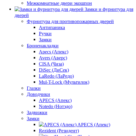
Межкомнатные двери экошпон
Замки и фурнитура для
дверей
Фурнитура для противопожарных дверей
Антипаника
Ручки
Замки
Броненакладки
Apecs (Апекс)
Avers (Аверс)
CISA (Чиза)
DiSec (ДиСек)
LaRedo (ЛаРедо)
Mul-T-Lock (Мультилок)
Глазки
Доводчики
APECS (Апекс)
Notedo (Нотэдо)
Задвижки
Замки
APECS (Апекс)
Rezident (Резидент)