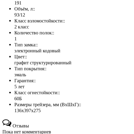
191
Объём, л::
93/12
Класс взломостойкости::
2 класс
Количество полок::
1
Тип замка::
электронный кодовый
Цвет::
графит структурированный
Тип покрытия::
эмаль
Гарантия::
5 лет
Класс огнестойкости::
60Б
Размеры трейзера, мм (ВхШхГ)::
136х397х275
Отзывы
Пока нет комментариев