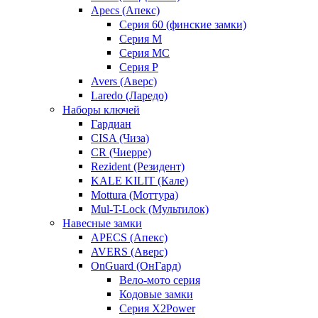
Apecs (Апекс)
Серия 60 (финские замки)
Серия M
Серия MC
Серия P
Avers (Аверс)
Laredo (Ларедо)
Наборы ключей
Гардиан
CISA (Чиза)
CR (Чиерре)
Rezident (Резидент)
KALE KILIT (Кале)
Mottura (Моттура)
Mul-T-Lock (Мультилок)
Навесные замки
APECS (Апекс)
AVERS (Аверс)
OnGuard (ОнГард)
Вело-мото серия
Кодовые замки
Серия X2Power