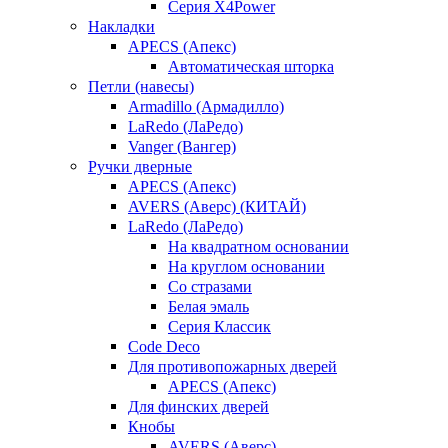
Серия X4Power
Накладки
APECS (Апекс)
Автоматическая шторка
Петли (навесы)
Armadillo (Армадилло)
LaRedo (ЛаРедо)
Vanger (Вангер)
Ручки дверные
APECS (Апекс)
AVERS (Аверс) (КИТАЙ)
LaRedo (ЛаРедо)
На квадратном основании
На круглом основании
Со стразами
Белая эмаль
Серия Классик
Code Deco
Для противопожарных дверей
APECS (Апекс)
Для финских дверей
Кнобы
AVERS (Аверс)