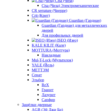
Cisa (Чиза)
Cisa (Чиза) Электромеханические
CR serrature (Чиерре)
Crit (Крит)
Guardian (Гардиан)
Guardian (Гардиан) для металлических
дверей
Для профильных дверей
ISEO (Изео)
KALE KILIT (Кале)
MOTTURA (Моттура)
Накладные
Mul-T-Lock (Мультилок)
YALE (Йель)
МЕТТЭМ
Сенат
Эльбор
ReX
Гранит
Лазурит
Сапфир
Защёлки дверные
AGB (Эй Джи Би)