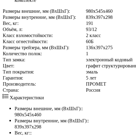
комплекте
Размеры внешние, мм (ВхШхГ):
980x545x460
Размеры внутренние, мм (ВхШхГ):
839x397x298
Вес, кг:
191
Объём, л:
93/12
Класс взломостойкости:
2 класс
Класс огнестойкости:
60Б
Размеры трейзера, мм (ВхШхГ):
136х397х275
Количество полок:
1
Тип замка:
электронный кодовый
Цвет:
графит структурирова
Тип покрытия:
эмаль
Гарантия:
5 лет
Производитель:
ПРОМЕТ
Страна:
Россия
Характеристики
Размеры внешние, мм (ВхШхГ)::
980x545x460
Размеры внутренние, мм (ВхШхГ)::
839x397x298
Вес, кг::