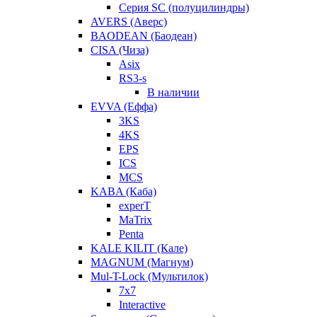
Серия SC (полуцилиндры)
AVERS (Аверс)
BAODEAN (Баодеан)
CISA (Чиза)
Asix
RS3-s
В наличии
EVVA (Еффа)
3KS
4KS
EPS
ICS
MCS
KABA (Каба)
experT
MaTrix
Penta
KALE KILIT (Кале)
MAGNUM (Магнум)
Mul-T-Lock (Мультилок)
7x7
Interactive