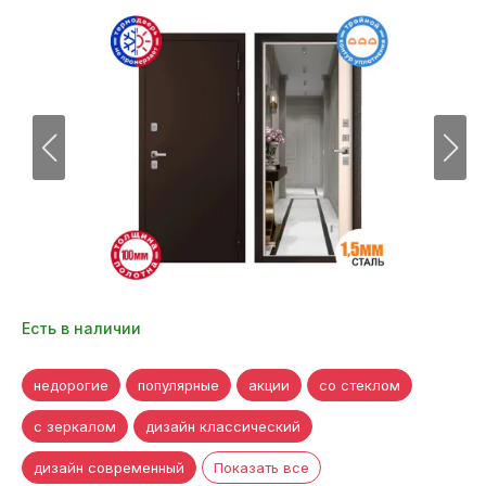
Есть в наличии
недорогие
популярные
акции
со стеклом
с зеркалом
дизайн классический
дизайн современный
Показать все