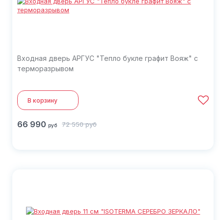
Входная дверь АРГУС "Тепло букле графит Вояж" с
терморазрывом
В корзину
66 990
72 550
руб
руб