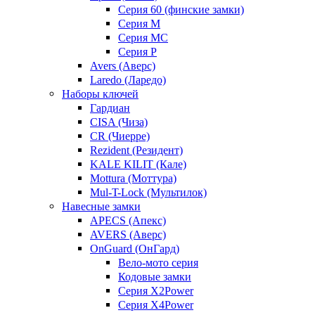
Серия 60 (финские замки)
Серия M
Серия MC
Серия P
Avers (Аверс)
Laredo (Ларедо)
Наборы ключей
Гардиан
CISA (Чиза)
CR (Чиерре)
Rezident (Резидент)
KALE KILIT (Кале)
Mottura (Моттура)
Mul-T-Lock (Мультилок)
Навесные замки
APECS (Апекс)
AVERS (Аверс)
OnGuard (ОнГард)
Вело-мото серия
Кодовые замки
Серия X2Power
Серия X4Power