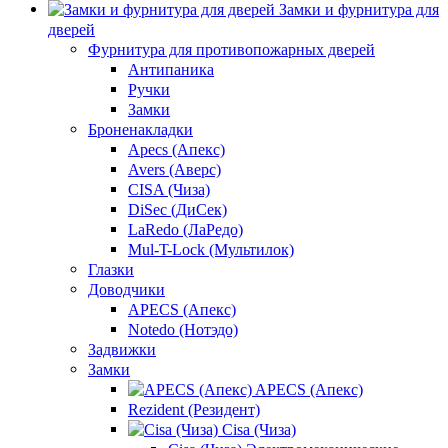
Замки и фурнитура для
дверей
Фурнитура для противопожарных дверей
Антипаника
Ручки
Замки
Броненакладки
Apecs (Апекс)
Avers (Аверс)
CISA (Чиза)
DiSec (ДиСек)
LaRedo (ЛаРедо)
Mul-T-Lock (Мультилок)
Глазки
Доводчики
APECS (Апекс)
Notedo (Нотэдо)
Задвижки
Замки
APECS (Апекс)
Rezident (Резидент)
Cisa (Чиза)