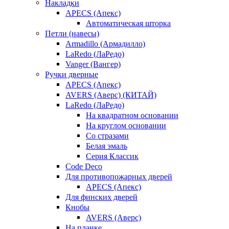
Накладки
APECS (Апекс)
Автоматическая шторка
Петли (навесы)
Armadillo (Армадилло)
LaRedo (ЛаРедо)
Vanger (Вангер)
Ручки дверные
APECS (Апекс)
AVERS (Аверс) (КИТАЙ)
LaRedo (ЛаРедо)
На квадратном основании
На круглом основании
Со стразами
Белая эмаль
Серия Классик
Code Deco
Для противопожарных дверей
APECS (Апекс)
Для финских дверей
Кнобы
AVERS (Аверс)
На планке