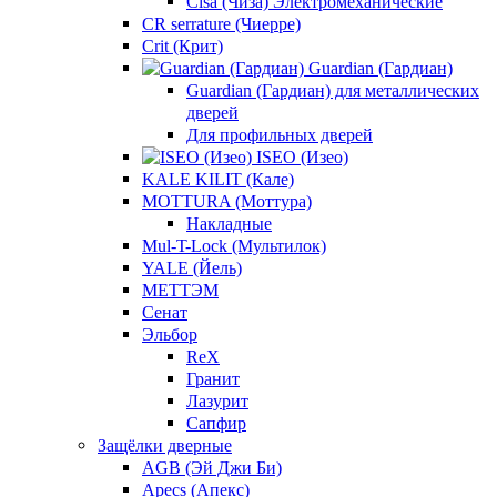
Cisa (Чиза) Электромеханические
CR serrature (Чиерре)
Crit (Крит)
Guardian (Гардиан)
Guardian (Гардиан) для металлических
дверей
Для профильных дверей
ISEO (Изео)
KALE KILIT (Кале)
MOTTURA (Моттура)
Накладные
Mul-T-Lock (Мультилок)
YALE (Йель)
МЕТТЭМ
Сенат
Эльбор
ReX
Гранит
Лазурит
Сапфир
Защёлки дверные
AGB (Эй Джи Би)
Apecs (Апекс)