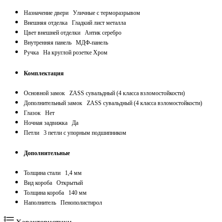
Назначение двери
Уличные с терморазрывом
Внешняя отделка
Гладкий лист металла
Цвет внешней отделки
Антик серебро
Внутренняя панель
МДФ-панель
Ручка
На круглой розетке Хром
Комплектация
Основной замок
ZASS сувальдный (4 класса взломостойкости)
Дополнительный замок
ZASS сувальдный (4 класса взломостойкости)
Глазок
Нет
Ночная задвижка
Да
Петли
3 петли с упорным подшипником
Дополнительные
Толщина стали
1,4 мм
Вид короба
Открытый
Толщина короба
140 мм
Наполнитель
Пенополистирол