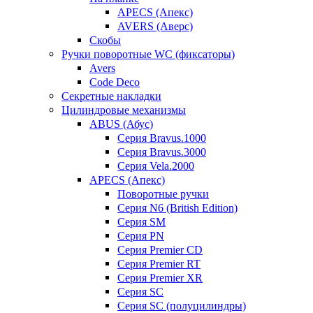
APECS (Апекс)
AVERS (Аверс)
Скобы
Ручки поворотные WC (фиксаторы)
Avers
Code Deco
Секретные накладки
Цилиндровые механизмы
ABUS (Абус)
Серия Bravus.1000
Серия Bravus.3000
Серия Vela.2000
APECS (Апекс)
Поворотные ручки
Серия N6 (British Edition)
Серия SM
Серия PN
Серия Premier CD
Серия Premier RT
Серия Premier XR
Серия SC
Серия SC (полуцилиндры)