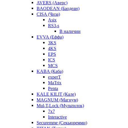
AVERS (Аверс)
BAODEAN (Баодеан)
CISA (Чиза)
Asix
RS3-s
В наличии
EVVA (Еффа)
3KS
4KS
EPS
ICS
MCS
KABA (Каба)
experT
MaTrix
Penta
KALE KILIT (Кале)
MAGNUM (Магнум)
Mul-T-Lock (Мультилок)
7x7
Interactive
Securemme (Секьюремми)