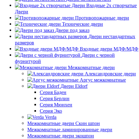
Входные 2х створчатые
Двери
Противопожарные двери
Технические двери
Двери под заказ
Двери нестандартных
размеров
Входные двери МДФ/МДФ
Двери с черной
фурнитурой
Межкомнатные двери
Александровские двери
Аргус межкомнатные
Двери Eldorf
Серия Баден
Серия Берлин
Серия Мюнхен
Серия Эко
Verda
Межкомнатные двери Скин шпон
Межкомнатные ламинированные двери
Межкомнатные двери экошпон