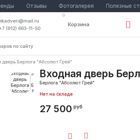
ренды
Отзывы
Фотогалерея
Полезные ст
0
ekadveri@mail.ru
Корзина
+7 (912) 663-11-50
 дверь Берлога "Абсолют Грей"
Входная дверь Берл
Берлога "Абсолют Грей"
Нет на складе
27 500
руб