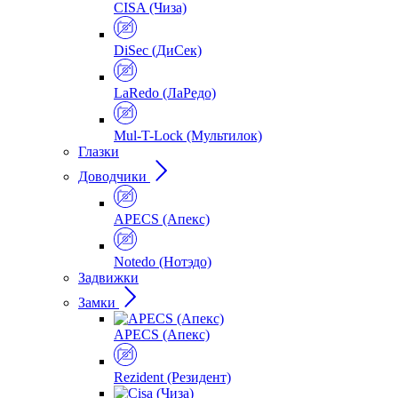
CISA (Чиза)
DiSec (ДиСек)
LaRedo (ЛаРедо)
Mul-T-Lock (Мультилок)
Глазки
Доводчики
APECS (Апекс)
Notedo (Нотэдо)
Задвижки
Замки
APECS (Апекс)
Rezident (Резидент)