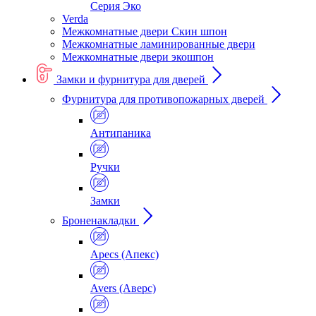
Серия Эко
Verda
Межкомнатные двери Скин шпон
Межкомнатные ламинированные двери
Межкомнатные двери экошпон
Замки и фурнитура для дверей
Фурнитура для противопожарных дверей
Антипаника
Ручки
Замки
Броненакладки
Apecs (Апекс)
Avers (Аверс)