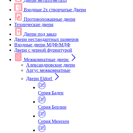
Двери металл/металл
Входные 2х створчатые Двери
Противопожарные двери
Технические двери
Двери под заказ
Двери нестандартных размеров
Входные двери МДФ/МДФ
Двери с черной фурнитурой
Межкомнатные двери
Александровские двери
Аргус межкомнатные
Двери Eldorf
Серия Баден
Серия Берлин
Серия Мюнхен