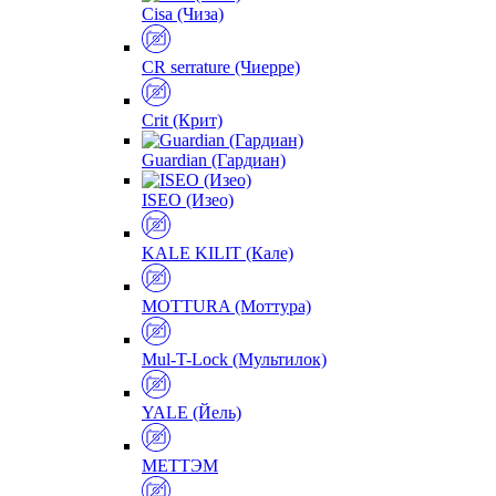
Cisa (Чиза)
CR serrature (Чиерре)
Crit (Крит)
Guardian (Гардиан)
ISEO (Изео)
KALE KILIT (Кале)
MOTTURA (Моттура)
Mul-T-Lock (Мультилок)
YALE (Йель)
МЕТТЭМ